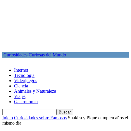
Curiosidades Curiosas del Mundo
Internet
Tecnologia
Videojuegos
Ciencia
Animales y Naturaleza
Viajes
Gastronomía
Inicio
Curiosidades sobre Famosos
Shakira y Piqué cumplen años el
mismo día