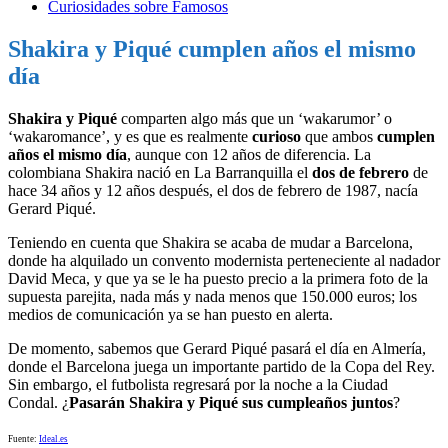
Curiosidades sobre Famosos
Shakira y Piqué cumplen años el mismo
día
Shakira y Piqué
comparten algo más que un ‘wakarumor’ o
‘wakaromance’, y es que es realmente
curioso
que ambos
cumplen
años el mismo día
, aunque con 12 años de diferencia. La
colombiana Shakira nació en La Barranquilla el
dos de febrero
de
hace 34 años y 12 años después, el dos de febrero de 1987, nacía
Gerard Piqué.
Teniendo en cuenta que Shakira se acaba de mudar a Barcelona,
donde ha alquilado un convento modernista perteneciente al nadador
David Meca, y que ya se le ha puesto precio a la primera foto de la
supuesta parejita, nada más y nada menos que 150.000 euros; los
medios de comunicación ya se han puesto en alerta.
De momento, sabemos que Gerard Piqué pasará el día en Almería,
donde el Barcelona juega un importante partido de la Copa del Rey.
Sin embargo, el futbolista regresará por la noche a la Ciudad
Condal. ¿
Pasarán Shakira y Piqué sus cumpleaños juntos
?
Fuente:
Ideal.es