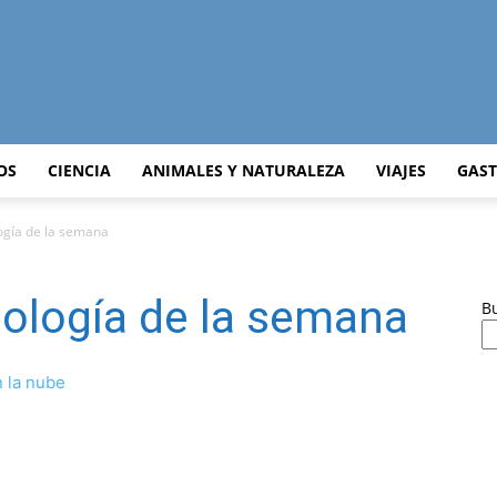
Curiosidades
OS
CIENCIA
ANIMALES Y NATURALEZA
VIAJES
GAS
logía de la semana
Curiosas
nología de la semana
B
 la nube
del