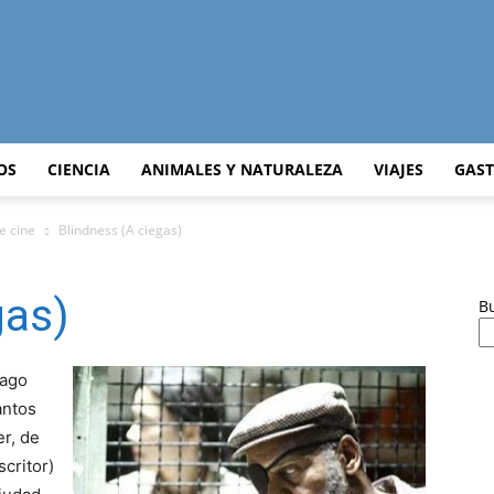
Curiosidades
OS
CIENCIA
ANIMALES Y NATURALEZA
VIAJES
GAS
de cine
Blindness (A ciegas)
Curiosas
gas)
B
mago
antos
del
r, de
scritor)