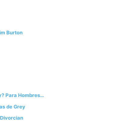
Tim Burton
ey? Para Hombres…
ras de Grey
 Divorcian