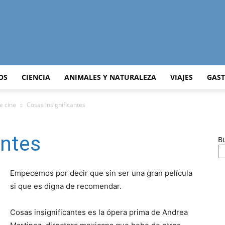
Curiosidades
OS
CIENCIA
ANIMALES Y NATURALEZA
VIAJES
GAS
de cine
Cosas insignificantes
Curiosas
antes
B
Empecemos por decir que sin ser una gran película
si que es digna de recomendar.
del
Cosas insignificantes es la ópera prima de Andrea