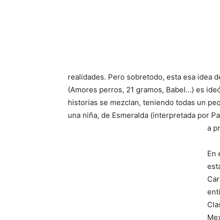
realidades. Pero sobretodo, esta esa idea de
(Amores perros, 21 gramos, Babel…) es ideól
historias se mezclan, teniendo todas un pe
una niña, de Esmeralda (interpretada por P
a p
En 
est
Car
ent
Cla
Mex