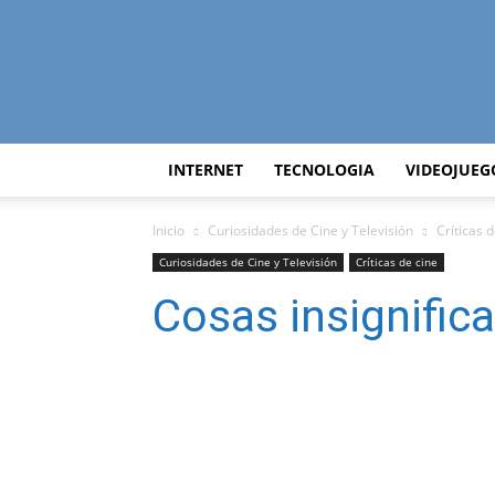
INTERNET
TECNOLOGIA
VIDEOJUEG
Inicio
Curiosidades de Cine y Televisión
Críticas 
Curiosidades de Cine y Televisión
Críticas de cine
Cosas insignific