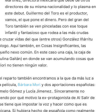
Martinez, directora mexicana que bebe de otros
directores de su misma nacionalidad y lo plasma en
este debut. Guillermo del Toro es el productor,
Mundo
vamos, el que pone el dinero. Pero del gran del
Toro también se ven pinceladas con ese toque
infantil y fantasioso que rodea a las más crudas
 cruzar vidas del que (entre otros) González Iñárritu
ogo. Aquí también, en Cosas Insignificantes, las
queño nexo común. En este caso una caja, la caja de
aulina Gaitán) en donde se van acumulando cosas que
riori no tienen ningún valor.
el reparto también encontramos a la que da más luz a
a película,
Bárbara Mori
y dos aportaciones españolas:
melo Gómez y Lucía Jimenez.
. Sinceramente no
iendo por qué motivo la ex-protagonista de Al Salir de
se tiene que impostar la voz y hacer como que es
icana. Si hubiera hecho de española como realmente