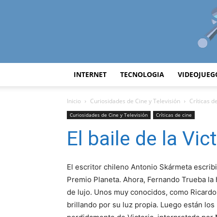
INTERNET
TECNOLOGIA
VIDEOJUEG
Inicio
Curiosidades de Cine y Televisión
Críticas d
Curiosidades de Cine y Televisión
Críticas de cine
El baile de la Vic
El escritor chileno Antonio Skármeta escribió
Premio Planeta. Ahora, Fernando Trueba la h
de lujo. Unos muy conocidos, como Ricardo
brillando por su luz propia. Luego están lo