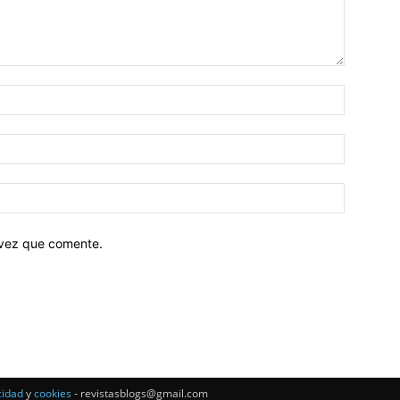
 vez que comente.
cidad
y
cookies
- revistasblogs@gmail.com