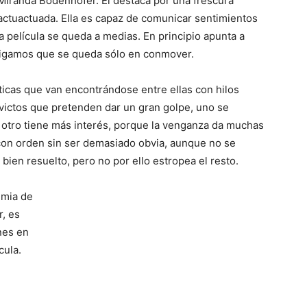
 Miranda Bodenhofer. Él destaca por una frescura
del
eactuactuada. Ella es capaz de comunicar sentimientos
 película se queda a medias. En principio apunta a
 digamos que se queda sólo en conmover.
ticas que van encontrándose entre ellas con hilos
Mundo
victos que pretenden dar un gran golpe, uno se
, otro tiene más interés, porque la venganza da muchas
, con orden sin ser demasiado obvia, aunque no se
bien resuelto, pero no por ello estropea el resto.
demia de
r, es
nes en
cula.