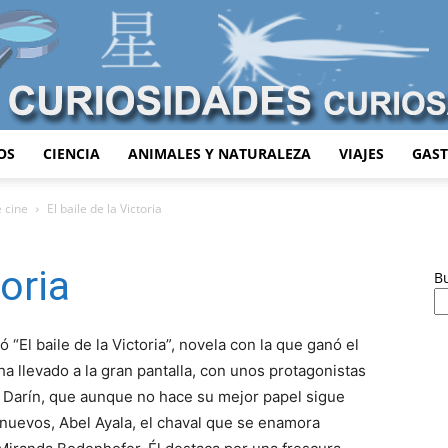
OS
CIENCIA
ANIMALES Y NATURALEZA
VIAJES
GAS
Curiosidades
e cine
El baile de la Victoria
toria
B
Curiosas
 “El baile de la Victoria”, novela con la que ganó el
a llevado a la gran pantalla, con unos protagonistas
 Darín, que aunque no hace su mejor papel sigue
s nuevos, Abel Ayala, el chaval que se enamora