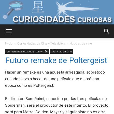
Curiosidades
Inicio
Curiosidades de Cine y Televisión
Noticias de cine
Curiosidades de Cine y Televisión
Noticias de cine
Futuro remake de Poltergeist
Curiosas
Hacer un remake es una apuesta arriesgada, sobretodo
cuando se va a hacer de una película que marcó una
del
época como es Poltergeist.
El director, Sam Raimi, conocido por las tres películas de
Mundo
Spiderman, será el productor de este intento. El proyecto
será para Metro-Golden-Mayer y el guionista no es otro