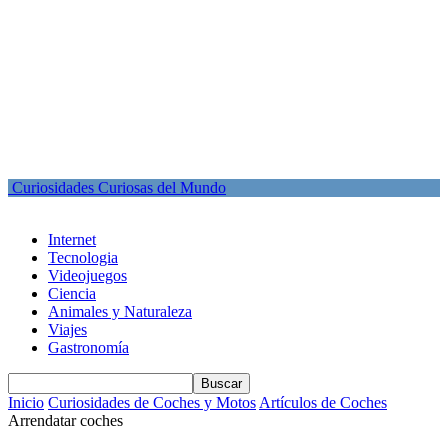
Curiosidades Curiosas del Mundo
Internet
Tecnologia
Videojuegos
Ciencia
Animales y Naturaleza
Viajes
Gastronomía
Inicio
Curiosidades de Coches y Motos
Artículos de Coches
Arrendatar coches