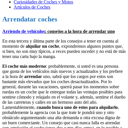
Curiosidades de Coches y Motos
Artículos de Coches
Arrendatar coches
Arriendo de vehículos
: consejos a la hora de arrendar uno
En esta tercera y última parte de los consejos a tener en cuenta al
momento de
alquilar un coche
, expondremos algunos puntos que,
si bien, no son muy típicos, a veces pueden suceder y no está de más
tener una carta bajo la manga.
El coche más moderno
: probablemente, si usted es una persona
que gusta de los vehículos más nuevos y actualizados y los prefiere
a la hora de
arrendar
uno, sabrá que los cargos por estos son
bastante más elevados que los coches desactualizados. Por lo
general, durante las vacaciones, querrá pasar los momentos sobre
ruedas en un coche que le entregue todas las ventajas posibles para
sentirse cómodo y relajado en el volante y, además, sentirse el dueño
de
las carreteras y calles en un hermoso auto del año.
Lamentablemente,
cuando busca uno de estos para alquilarlo
,
probablemente la agencia con la que trate le pondrá uno y otro
obstáculo argumentando una alta demanda u otra excusa digna de
un buen comerciante. Un consejo que casi nunca falla es arrendar
con antelación el coche (unos dos o tres días antes), en lo posible a