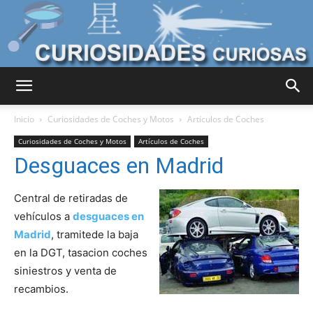
Curiosidades
Inicio
Curiosidades de Coches y Motos
Artículos de Coches
Curiosidades de Coches y Motos
Artículos de Coches
Desguaces en Madrid
Curiosas
Central de retiradas de
vehículos a
desguaces en
del
Madrid
, tramitede la baja
en la DGT, tasacion coches
siniestros y venta de
Mundo
recambios.