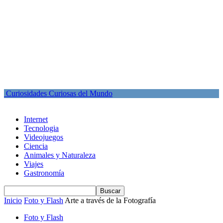
Curiosidades Curiosas del Mundo
Internet
Tecnologia
Videojuegos
Ciencia
Animales y Naturaleza
Viajes
Gastronomía
Inicio
Foto y Flash
Arte a través de la Fotografía
Foto y Flash